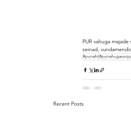
PUR
vahuga
majade
seinad,
vundamendi
#purvaht
#purvahugasooju
Recent Posts