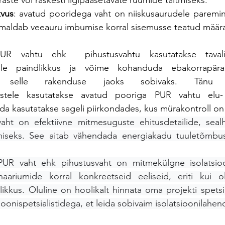
ste või raskesti ligipääsetavate ruumide täitmiseks. 
kvus
: avatud pooridega vaht on niiskusaurudele paremini 
imaldab veeauru imbumise korral sisemusse teatud määra
R vahtu ehk  pihustusvahtu kasutatakse tavalise
elle paindlikkus ja võime kohanduda ebakorrapära
selle rakenduse jaoks sobivaks. Tänu suu
ustele kasutatakse avatud pooriga PUR vahtu elu- 
eda kasutatakse sageli piirkondades, kus mürakontroll on 
ht on efektiivne mitmesuguste ehitusdetailide, sealhu
iseks. See aitab vähendada energiakadu tuuletõmbus
UR vaht ehk pihustusvaht on mitmekülgne isolatsioon
ariumide korral konkreetseid eeliseid, eriti kui ol
kkus. Oluline on hoolikalt hinnata oma projekti spetsiif
ioonispetsialistidega, et leida sobivaim isolatsioonilahen