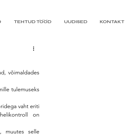
D
TEHTUD TÖÖD
UUDISED
KONTAKT
ud, võimaldades 
ille tulemuseks 
idega vaht eriti 
likontroll on 
, muutes selle 