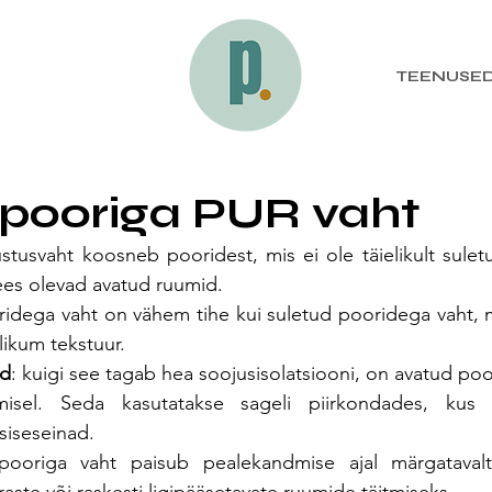
TEENUSE
 pooriga PUR vaht
tusvaht koosneb pooridest, mis ei ole täielikult sulet
sees olevad avatud ruumid. 
ridega vaht on vähem tihe kui suletud pooridega vaht, m
ikum tekstuur. 
ed
: kuigi see tagab hea soojusisolatsiooni, on avatud poor
isel. Seda kasutatakse sageli piirkondades, kus he
 siseseinad. 
pooriga vaht paisub pealekandmise ajal märgatavalt