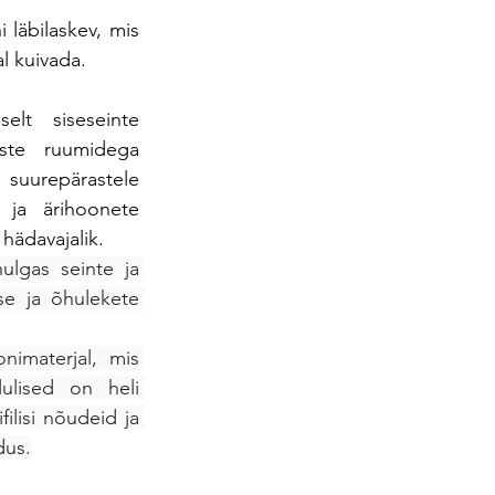
läbilaskev, mis 
l kuivada.
lt siseseinte 
ste ruumidega 
repärastele 
ja ärihoonete 
hädavajalik. 
lgas seinte ja 
e ja õhulekete 
imaterjal, mis 
ulised on heli 
ilisi nõudeid ja 
dus.