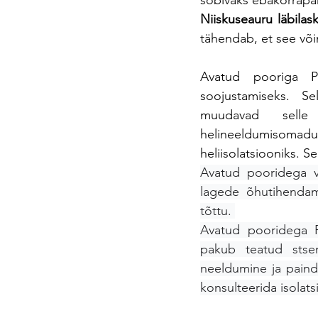
sobivaks ebakorrapära
Niiskuseauru läbilas
tähendab, et see võ
Avatud pooriga PU
soojustamiseks. S
muudavad selle 
helineeldumisomad
heliisolatsiooniks. S
Avatud pooridega va
lagede õhutihendam
tõttu. 
Avatud pooridega P
pakub teatud stsena
neeldumine ja paindli
konsulteerida isolats