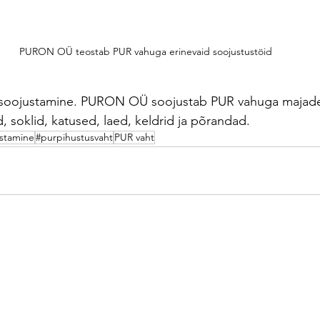
PURON OÜ teostab PUR vahuga erinevaid soojustustöid
soojustamine.
PURON
OÜ
soojustab
PUR
vahuga
majad
d,
soklid,
katused,
laed,
keldrid
ja
põrandad.
stamine
#purpihustusvaht
PUR vaht