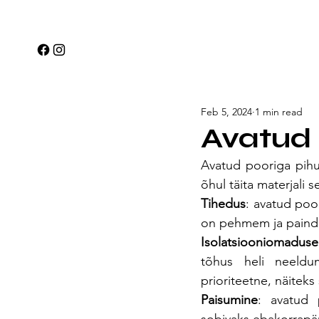
Feb 5, 2024
1 min read
Avatud
Avatud pooriga pihus
õhul täita materjali 
Tihedus
: avatud poo
on pehmem ja paindl
Isolatsiooniomadus
tõhus heli neeldum
prioriteetne, näiteks
Paisumine
: avatud 