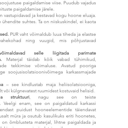
d soojustuse paigaldamise viise. Puudub vajadus
nituste paigaldamise järele.
 vastupidavad ja kestavad kogu hoone eluaja.
 ühendite suhtes. Ta on niiskuskindel, ei kaota
sed.
PUR vaht võimaldub luua tiheda ja elastse
 vahekohad ning vuugid, mis põhjustavad
õimaldavad selle liigitada parimate
.
Materjal täidab kõik vabad tühimikud,
ildade tekkimise võimaluse. Avatud pooriga
rge soojusisolatsioonivõimega karkassmajade
na
– see kindlustab maja heliisolatsiooniga,
t või külgnevatest ruumidest kostuvaid helisid.
struktuuri
, nagu see on teiste
ul. Veelgi enam, see on paigaldatud karkassi
 endast puidust hooneelementide täiendavat
salt müra ja osutub kasulikuks eriti hoonetes,
 on õmblusteta materjal, lihtne paigaldada ja