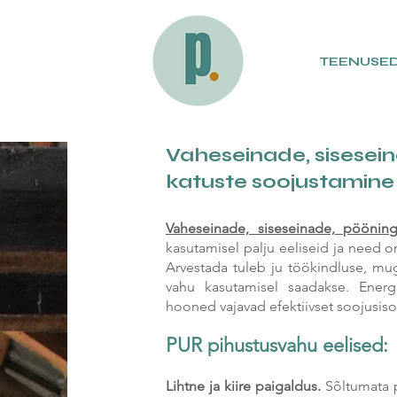
TEENUSE
Vaheseinade, sisesein
katuste soojustamin
Vaheseinade, siseseinade, pööning
kasutamisel palju eeliseid ja need 
Arvestada tuleb ju töökindluse, mu
vahu kasutamisel saadakse. Ener
hooned vajavad efektiivset soojusiso
PUR
pihustusvahu eelised:
Lihtne ja kiire paigaldus.
Sõltumata 