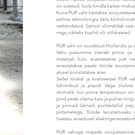
on suletud, loob kindla kaitse niisku
Kuna PUR vaht kantakse soojustatava
selline tehnoloogia täita kõikvõima
raskendatud. Samuti võimaldab see efe
nagu näiteks kuplid või võlvkaared.
PUR vaht on toodetud Hollandis ja om
Vahu paisumine oleneb pinna -ja õ
materjali kulu arvestatakse just n
arvestatakse peale tööde teostamis
alusel koostatakse arve.
Sellel töökal ja kvaliteetsel PUR 
tühimikud ja praod. Väga olulin
võimalik, kui pinna temperatuur on 
pind peab olema kuiv ja puhas ning 
ja pinnad (aknad, puitdetailid jn
pritsmetega. Tööde teostamiseks 
lisatasu arvestusel elektrigeneraatorit
PUR vahuga majade soojustamin