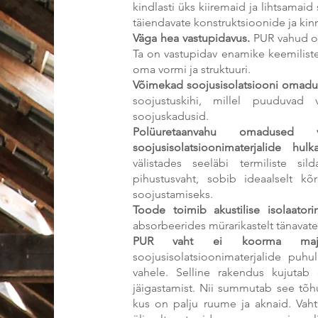
kindlasti üks kiiremaid ja lihtsamai
täiendavate konstruktsioonide ja kin
Väga hea vastupidavus.
PUR vahud on
Ta on vastupidav enamike keemiliste
oma vormi ja struktuuri.
Võimekad soojusisolatsiooni omadu
soojustuskihi, millel puuduvad
soojuskadusid.
Polüuretaanvahu omadused v
soojusisolatsioonimaterjalide hulka
välistades seeläbi termiliste s
pihustusvaht, sobib ideaalselt kõ
soojustamiseks.
Toode toimib akustilise isolaatori
absorbeerides mürarikastelt tänavatel
PUR vaht ei koorma maja 
soojusisolatsioonimaterjalide puh
vahele. Selline rakendus kujutab
jäigastamist. Nii summutab see tõhu
kus on palju ruume ja aknaid. Vaht