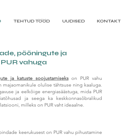
D
TEHTUD TÖÖD
UUDISED
KONTAKT
ade, pööningute ja
e PUR vahuga
ute ja katuste soojustamiseks
on PUR vahu
on majaomanikule olulise tähtsuse ning kaaluga.
gavuse ja eelkõige energiasäästuga, mida PUR
giatõhusad ja seega ka keskkonnasõbralikud
latsiooni, milleks on PUR vaht ideaalne.
pindade keerukusest on PUR
vahu pihustamine