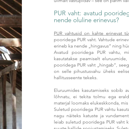
ülimalt vastupidav – see on parim val
PUR
vaht: avatud poorideg
nende oluline erinevus?
PUR vahtusid on kahte erinevat tü
pooridega PUR vaht. Vahtude erinevu
erineb ka nende „hingavus” ning hü
Avatud pooridega PUR vahtu, mi
kasutatakse peamiselt eluruumide,
pooridega PUR vaht „hingab”, seega
on selle pihustusvahu üheks eelis
hallitusseente tekeks.
Eluruumides kasutamiseks sobib a
lõhnatu, ei tekita tolmu ega erald
materjal loomaks elukeskkonda, mis a
Suletud pooridega PUR vahtu kasutat
nagu näiteks katuste ja vundamenti
leiab suletud pooridega PUR vaht k
suurte hallide soojustamiseks. Sule