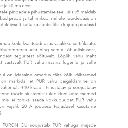
se ja külma eest.
tele pindadele pihustamise teel, siis võimaldab
likud praod ja tühimikud, millele juurdepääs on
ktiivselt katta ka spetsiifilise kujuga pindasid
ab kõiki kvaliteedi osas vajalikke sertifikaate.
hutemperatuurist ning samuti õhuniiskusest,
endest teguritest sõltuvalt. Lõplik vahu maht
t vastavalt PUR vahu masina lugerile ja selle
vahul on ideaalne omadus täita kõik väiksemad
e on märkida, et PUR vahu paigaldamine on
vähemalt +10 kraadi. Pihustatav ja soojustatav
enne tööde alustamist tuleb kinni katta esemed
e), mis ei tohiks saada kokkupuudet PUR vahu
on vajalik 20 A jõupesa (vajadusel kasutame
).
e. PURON OÜ soojustab PUR vahuga majade