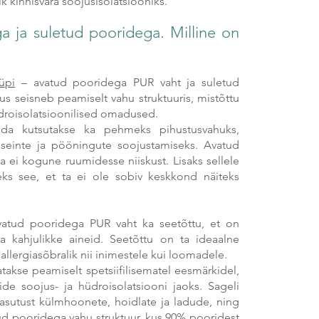
ik kinnisvara soojusisolatsiooniks.
a ja suletud pooridega. Milline on
üpi
– avatud pooridega PUR vaht ja suletud
s seisneb peamiselt vahu struktuuris, mistõttu
droisolatsioonilised omadused.
da kutsutakse ka pehmeks pihustusvahuks,
 seinte ja pööningute soojustamiseks. Avatud
 ei kogune ruumidesse niiskust. Lisaks sellele
eks see, et ta ei ole sobiv keskkond näiteks
vatud pooridega PUR vaht ka seetõttu, et on
a kahjulikke aineid. Seetõttu on ta ideaalne
llergiasõbralik nii inimestele kui loomadele.
akse peamiselt spetsiifilisematel eesmärkidel,
de soojus- ja hüdroisolatsiooni jaoks. Sageli
asutust külmhoonete, hoidlate ja ladude, ning
tud pooridega vahu struktuur, kus 90% pooridest