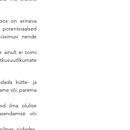
uloos on erineva 
potentsiaalsed 
küsimusi nende 
ainult ei toimi 
usuutlikumate 
dada kütte- ja 
sama või parema 
 ilma olulise 
sendamise või 
ilmas pidades, 