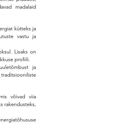
davad madalaid 
giat kütteks ja 
utuste vastu ja 
sul. Lisaks on 
use profiili.
uuletõmbust ja 
ditsiooniliste 
s võivad viia 
 rakendusteks, 
nergiatõhususe 