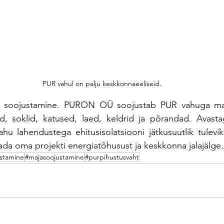
PUR vahul on palju keskkonnaeeliseid.
 soojustamine. PURON OÜ soojustab PUR vahuga maja
, soklid, katused, laed, keldrid ja põrandad. 
Avast
u lahendustega ehitusisolatsiooni jätkusuutlik tulevik
da oma projekti energiatõhusust ja keskkonna jalajälge.
stamine
#majasoojustamine
#purpihustusvaht