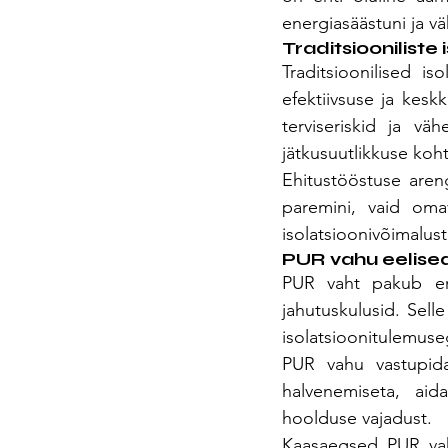
energiasäästuni ja v
Traditsioonilist
Traditsioonilised iso
efektiivsuse ja kes
terviseriskid ja v
jätkusuutlikkuse koht
Ehitustööstuse areng
paremini, vaid oma
isolatsioonivõimalus
PUR vahu eelised
PUR vaht pakub erak
jahutuskulusid. Sell
isolatsioonitulemuseg
PUR vahu vastupida
halvenemiseta, aid
hoolduse vajadust.
Kaasaegsed PUR vah