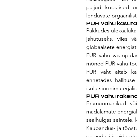
paljud koostised o
lenduvate orgaanilis
PUR vahu kasuta
Pakkudes ülekaalukat
jahutuseks, viies v
globaalsete energiat
PUR vahu vastupidav
mõned PUR vahu toote
PUR vaht aitab kaa
ennetades hallituse
isolatsioonimaterjali
PUR vahu rakend
Eramuomanikud võiv
madalamate energiak
sealhulgas seintele, 
Kaubandus- ja tööst
parandusi ja aidata k