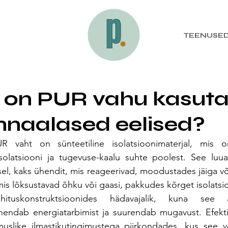
TEENUSE
d on PUR vahu kasut
naalased eelised?
R vaht on sünteetiline isolatsioonimaterjal, mis 
solatsiooni ja tugevuse-kaalu suhte poolest. See luuak
el, kaks ühendit, mis reageerivad, moodustades jäiga võ
is lõksustavad õhku või gaasi, pakkudes kõrget isolatsio
ituskonstruktsioonides hädavajalik, kuna see ai
hendab energiatarbimist ja suurendab mugavust. Efektii
muslike ilmastikutingimustega piirkondades, kus see või