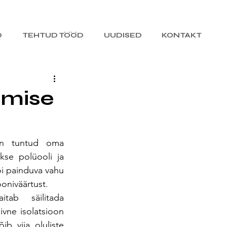
D
TEHTUD TÖÖD
UUDISED
KONTAKT
amise
on tuntud oma 
se polüooli ja 
i painduva vahu 
oniväärtust.
tab säilitada 
vne isolatsioon 
b viia oluliste 