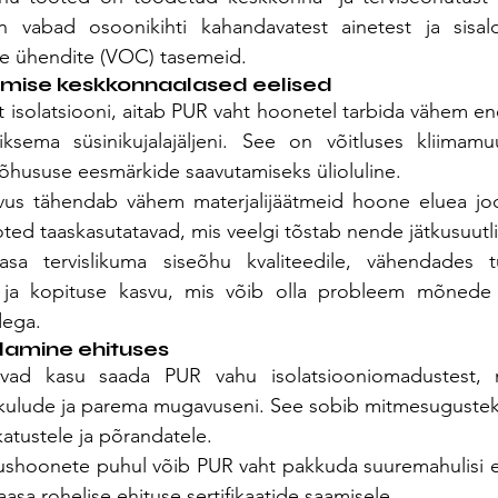
n vabad osoonikihti kahandavatest ainetest ja sisal
te ühendite (VOC) tasemeid.
mise keskkonnaalased eelised
 isolatsiooni, aitab PUR vaht hoonetel tarbida vähem ener
äiksema süsinikujalajäljeni. See on võitluses kliimamu
õhususe eesmärkide saavutamiseks ülioluline.
us tähendab vähem materjalijäätmeid hoone eluea jook
d taaskasutatavad, mis veelgi tõstab nende jätkusuutlikk
sa tervislikuma siseõhu kvaliteedile, vähendades t
 ja kopituse kasvu, mis võib olla probleem mõnede tra
dega.
amine ehituses
ad kasu saada PUR vahu isolatsiooniomadustest, mi
ulude ja parema mugavuseni. See sobib mitmesugusteks
katustele ja põrandatele.
ushoonete puhul võib PUR vaht pakkuda suuremahulisi e
aasa rohelise ehituse sertifikaatide saamisele.