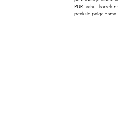
PUR vahu korrektne
peaksid paigaldama k