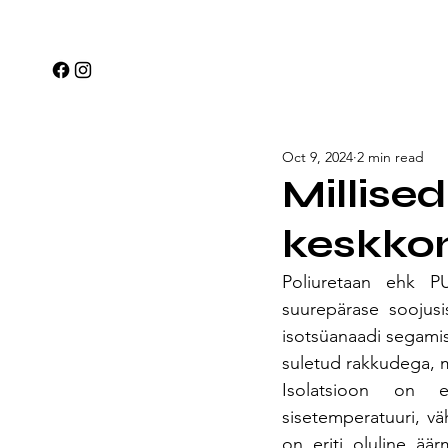
Oct 9, 2024
2 min read
Millise
keskkon
Poliuretaan ehk PU
suurepärase soojusi
isotsüanaadi segamis
suletud rakkudega, m
Isolatsioon on eh
sisetemperatuuri, vä
on eriti oluline äär