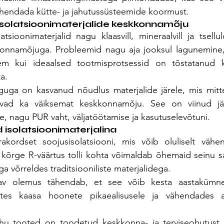
ähendada kütte- ja jahutussüsteemide koormust.
e isolatsioonimaterjalide keskkonnamõju
latsioonimaterjalid nagu klaasvill, mineraalvill ja tsell
kkonnamõjuga. Probleemid nagu aja jooksul lagunemine, 
ähem kui ideaalsed tootmisprotsessid on tõstatanud 
a.
uga on kasvanud nõudlus materjalide järele, mis mitte 
vad ka väiksemat keskkonnamõju. See on viinud jätk
te, nagu PUR vaht, väljatöötamise ja kasutuselevõtuni.
 isolatsioonimaterjalina
ordset soojusisolatsiooni, mis võib oluliselt vähen
e kõrge R-väärtus tolli kohta võimaldab õhemaid seinu 
a võrreldes traditsiooniliste materjalidega.
v olemus tähendab, et see võib kesta aastakümneid
ates kaasa hoonete pikaealisusele ja vähendades a
u tooted on toodetud keskkonna- ja terviseohutust s