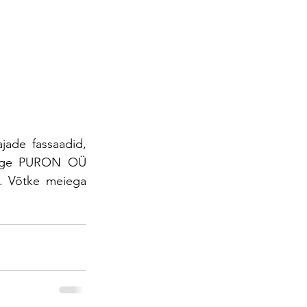
de fassaadid, 
age PURON OÜ 
. Võtke meiega 