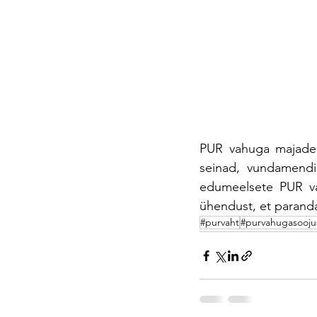
PUR vahuga majade
seinad, vundamendid
edumeelsete PUR vah
ühendust, et paranda
#purvaht
#purvahugasooju