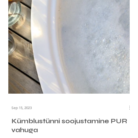
Sep 15, 2023
Kümblustünni soojustamine PUR
vahuga